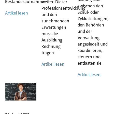
Bestandesaufnahme.
weiter. Dieser
zwischen den
Professionsentwicklung
Schul- oder
Artikel lesen
und den
Zyklusleitungen,
zunehmenden
den Behörden
Erwartungen
und der
muss die
Verwaltung
Ausbildung
angesiedelt und
Rechnung
koordinieren,
tragen.
steuern und
entlasten sie.
Artikel lesen
Artikel lesen