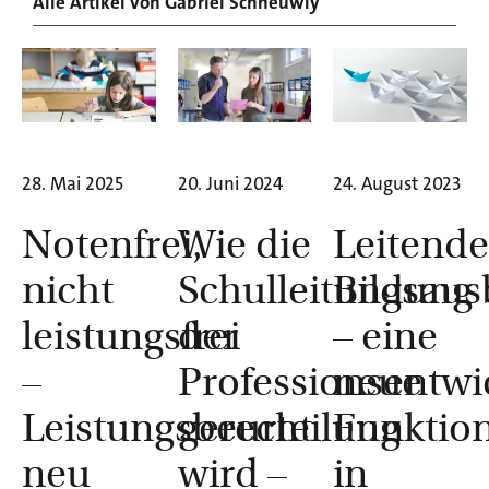
Alle Artikel von
Gabriel Schneuwly
28. Mai 2025
20. Juni 2024
24. August 2023
Notenfrei,
Wie die
Leitend
nicht
Schulleitungsaus
Bildung
leistungsfrei
der
– eine
–
Professionsentwi
neue
Leistungsbeurteilung
gerecht
Funktio
neu
wird –
in