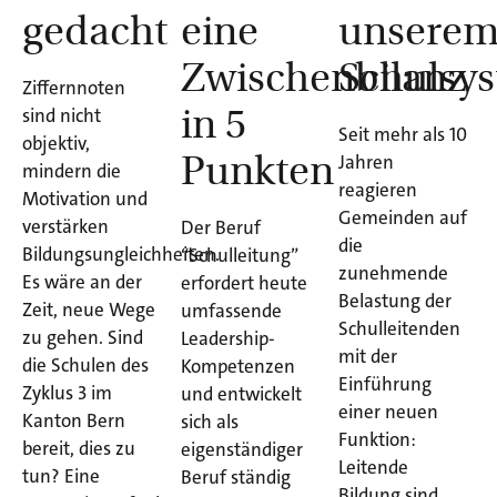
gedacht
eine
unsere
Zwischenbilanz
Schulsy
Ziffernnoten
in 5
sind nicht
Seit mehr als 10
objektiv,
Punkten
Jahren
mindern die
reagieren
Motivation und
Gemeinden auf
verstärken
Der Beruf
die
Bildungsungleichheiten.
“Schulleitung”
zunehmende
Es wäre an der
erfordert heute
Belastung der
Zeit, neue Wege
umfassende
Schulleitenden
zu gehen. Sind
Leadership-
mit der
die Schulen des
Kompetenzen
Einführung
Zyklus 3 im
und entwickelt
einer neuen
Kanton Bern
sich als
Funktion:
bereit, dies zu
eigenständiger
Leitende
tun? Eine
Beruf ständig
Bildung sind